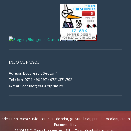
INFO CONTACT
Adresa
: Bucuresti , Sector 4
Telefon
: 0731.496.397 / 0721.371.792
E-mail
: contact@selectprint.ro
Select Print ofera servicii complete de print, gravura laser, print autocolant, etc. in
Bucuresti-Ilfov.
© 2015 S.C. Minga Management S.R.L. Toate drepturile rezervate.